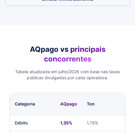
AQpago vs
principais
concorrentes
Tabela atualizada em julho/2026 com base nas taxas
públicas divulgadas por cada operadora.
Categoria
AQpago
Ton
St
Débito
1,35%
1,79%
1,