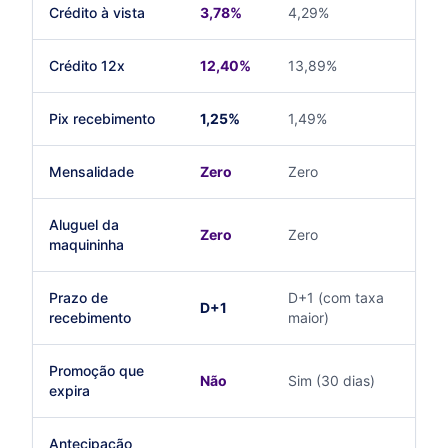
Crédito à vista
3,78%
4,29%
3,
Crédito 12x
12,40%
13,89%
13
Pix recebimento
1,25%
1,49%
1,
Mensalidade
Zero
Zero
So
Aluguel da
A p
Zero
Zero
maquininha
49
Prazo de
D+1 (com taxa
D+
D+1
recebimento
maior)
esp
Promoção que
De
Não
Sim (30 dias)
expira
pl
Antecipação