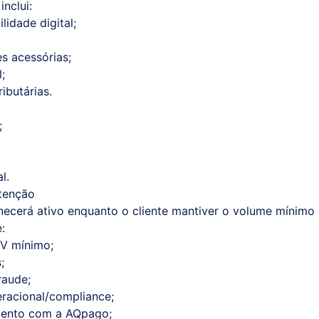
inclui:
lidade digital;
s acessórias;
;
ibutárias.
;
l.
tenção
necerá ativo enquanto o cliente mantiver o volume mínimo
:
PV mínimo;
;
raude;
racional/compliance;
mento com a AQpago;