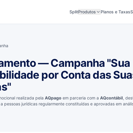
Split
Produtos
Planos e Taxas
S
anha
amento — Campanha "Sua
bilidade por Conta das Sua
s"
cional realizada pela
AQpago
em parceria com a
AQcontábil
, des
a pessoas jurídicas regularmente constituídas e aprovadas em análi