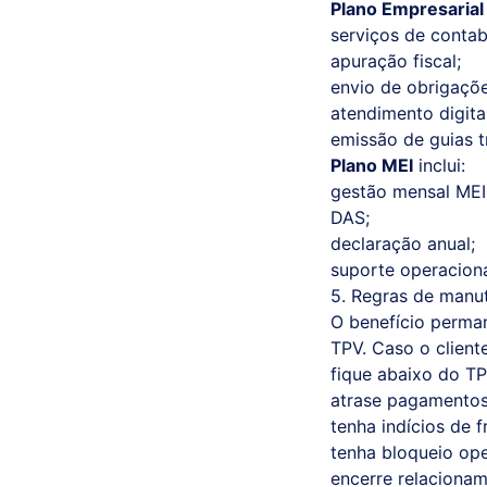
Plano Empresarial
serviços de contabi
apuração fiscal;
envio de obrigaçõe
atendimento digital
emissão de guias tr
Plano MEI
inclui:
gestão mensal MEI
DAS;
declaração anual;
suporte operaciona
5. Regras de manu
O benefício perma
TPV. Caso o cliente
fique abaixo do T
atrase pagamentos
tenha indícios de f
tenha bloqueio ope
encerre relaciona