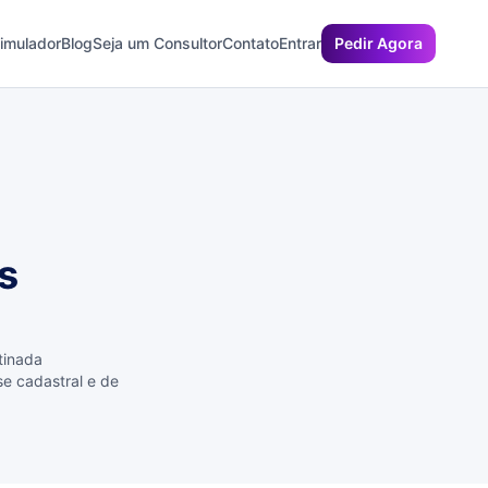
imulador
Blog
Seja um Consultor
Contato
Entrar
Pedir Agora
s
tinada
se cadastral e de