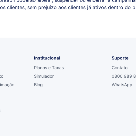
ntábil poderão alterar, suspender ou encerrar a campanha
 clientes, sem prejuízo aos clientes já ativos dentro do 
Institucional
Suporte
Planos e Taxas
Contato
to
Simulador
0800 989 
ximação
Blog
WhatsApp
s