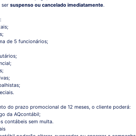
á ser
suspenso ou cancelado imediatamente
.
:
ais;
s;
ma de 5 funcionários;
utários;
cial;
s;
ivas;
balhistas;
eciais.
to do prazo promocional de 12 meses, o cliente poderá:
go da AQcontábil;
os contábeis sem multa.
ais