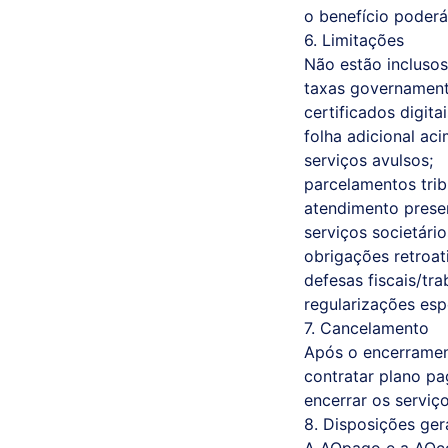
o benefício poder
6. Limitações
Não estão inclusos
taxas governament
certificados digitai
folha adicional aci
serviços avulsos;
parcelamentos trib
atendimento presen
serviços societário
obrigações retroat
defesas fiscais/tra
regularizações esp
7. Cancelamento
Após o encerramen
contratar plano pa
encerrar os serviç
8. Disposições ger