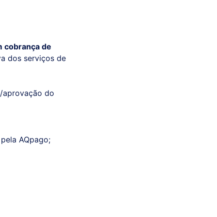
 cobrança de
va dos serviços de
o/aprovação do
 pela AQpago;