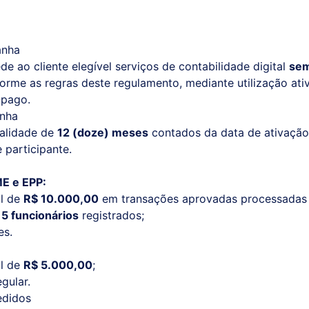
anha
 ao cliente elegível serviços de contabilidade digital
sem
forme as regras deste regulamento, mediante utilização ati
pago.
anha
alidade de
12 (doze) meses
contados da data de ativaçã
 participante.
E e EPP:
l de
R$ 10.000,00
em transações aprovadas processadas
é
5 funcionários
registrados;
es.
l de
R$ 5.000,00
;
gular.
edidos